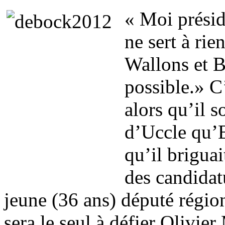
« Moi prési
ne sert à rie
Wallons et B
possible.» C
alors qu’il 
d’Uccle qu’
qu’il brigua
des candidatu
jeune (36 ans) député régio
sera le seul à défier Olivie