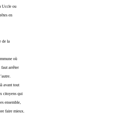
 à Uccle ou
rètes en
 de la
 commune où
 faut arrêter
’autre.
là avant tout
x citoyens qui
ives ensemble,
re faire mieux.