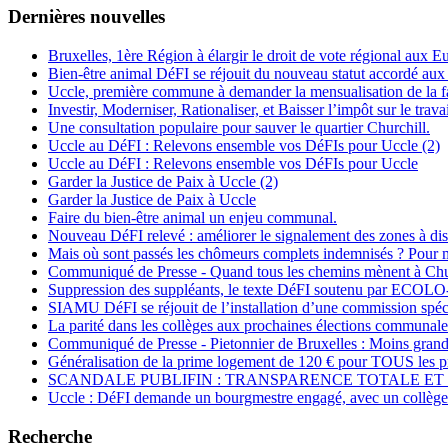
Dernières nouvelles
Bruxelles, 1ère Région à élargir le droit de vote régional aux 
Bien-être animal DéFI se réjouit du nouveau statut accordé aux
Uccle, première commune à demander la mensualisation de la fa
Investir, Moderniser, Rationaliser, et Baisser l’impôt sur le travai
Une consultation populaire pour sauver le quartier Churchill.
Uccle au DéFI : Relevons ensemble vos DéFIs pour Uccle (2)
Uccle au DéFI : Relevons ensemble vos DéFIs pour Uccle
Garder la Justice de Paix à Uccle (2)
Garder la Justice de Paix à Uccle
Faire du bien-être animal un enjeu communal.
Nouveau DéFI relevé : améliorer le signalement des zones à di
Mais où sont passés les chômeurs complets indemnisés ? Pou
Communiqué de Presse - Quand tous les chemins mènent à Chu
Suppression des suppléants, le texte DéFI soutenu par E
SIAMU DéFI se réjouit de l’installation d’une commission spécial
La parité dans les collèges aux prochaines élections communale
Communiqué de Presse - Pietonnier de Bruxelles : Moins grand
Généralisation de la prime logement de 120 € pour TOUS les pr
SCANDALE PUBLIFIN : TRANSPARENCE TOTALE ET 
Uccle : DéFI demande un bourgmestre engagé, avec un collège 
Recherche