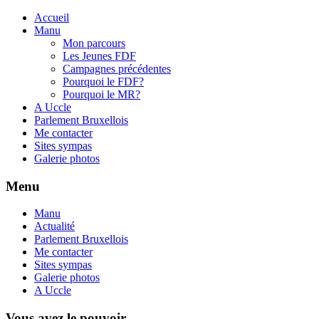
Accueil
Manu
Mon parcours
Les Jeunes FDF
Campagnes précédentes
Pourquoi le FDF?
Pourquoi le MR?
A Uccle
Parlement Bruxellois
Me contacter
Sites sympas
Galerie photos
Menu
Manu
Actualité
Parlement Bruxellois
Me contacter
Sites sympas
Galerie photos
A Uccle
Vous avez le pouvoir