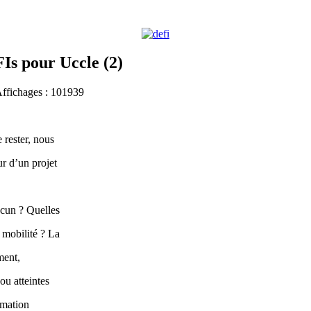
Is pour Uccle (2)
Affichages : 101939
 rester, nous
r d’un projet
acun ? Quelles
 mobilité ? La
ment,
ou atteintes
rmation