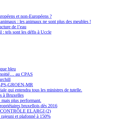
Européens et non-Européens ?
 animaux : les animaux ne sont plus des meubles !
cture de l’eau
l : tels sont les défis à Uccle
sque bleu
r moitié… au CPAS
rchill
COLO-PS-GROEN-MR
e qui entendra tous les ministres de tutelle.
s à Bruxelles
 mais plus performant.
opriétaires bruxellois dès 2016
CONTRÔLE ELARGI (2)
rajeuni et plafonné à 150%