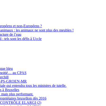
Européens et non-Européens ?
 animaux : les animaux ne sont plus des meubles !
cture de l’eau
l : tels sont les défis à Uccle
sque bleu
r moitié… au CPAS
rchill
COLO-PS-GROEN-MR
e qui entendra tous les ministres de tutelle.
s à Bruxelles
 mais plus performant.
opriétaires bruxellois dès 2016
CONTRÔLE ELARGI (2)