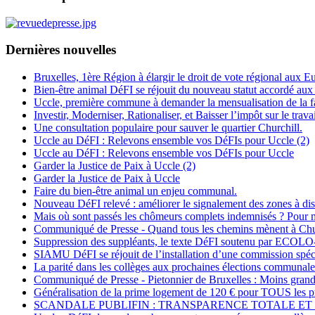
Dernières nouvelles
Bruxelles, 1ère Région à élargir le droit de vote régional aux 
Bien-être animal DéFI se réjouit du nouveau statut accordé aux
Uccle, première commune à demander la mensualisation de la fa
Investir, Moderniser, Rationaliser, et Baisser l’impôt sur le travai
Une consultation populaire pour sauver le quartier Churchill.
Uccle au DéFI : Relevons ensemble vos DéFIs pour Uccle (2)
Uccle au DéFI : Relevons ensemble vos DéFIs pour Uccle
Garder la Justice de Paix à Uccle (2)
Garder la Justice de Paix à Uccle
Faire du bien-être animal un enjeu communal.
Nouveau DéFI relevé : améliorer le signalement des zones à di
Mais où sont passés les chômeurs complets indemnisés ? Pou
Communiqué de Presse - Quand tous les chemins mènent à Chu
Suppression des suppléants, le texte DéFI soutenu par E
SIAMU DéFI se réjouit de l’installation d’une commission spécial
La parité dans les collèges aux prochaines élections communale
Communiqué de Presse - Pietonnier de Bruxelles : Moins grand
Généralisation de la prime logement de 120 € pour TOUS les pr
SCANDALE PUBLIFIN : TRANSPARENCE TOTALE ET 