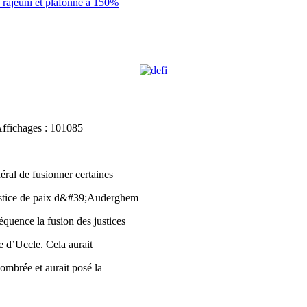
rajeuni et plafonné à 150%
Affichages : 101085
ral de fusionner certaines
a justice de paix d&#39;Auderghem
équence la fusion des justices
e d’Uccle. Cela aurait
ombrée et aurait posé la