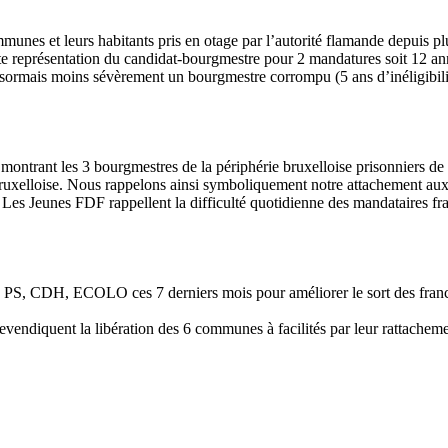
nes et leurs habitants pris en otage par l’autorité flamande depuis plus
te représentation du candidat-bourgmestre pour 2 mandatures soit 12 an
désormais moins sévèrement un bourgmestre corrompu (5 ans d’inéligibili
 montrant les 3 bourgmestres de la périphérie bruxelloise prisonniers d
uxelloise. Nous rappelons ainsi symboliquement notre attachement aux v
 Les Jeunes FDF rappellent la difficulté quotidienne des mandataires fr
es PS, CDH, ECOLO ces 7 derniers mois pour améliorer le sort des fra
revendiquent la libération des 6 communes à facilités par leur rattachem