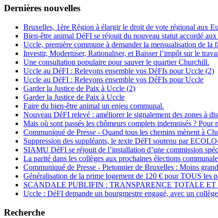
Dernières nouvelles
Bruxelles, 1ère Région à élargir le droit de vote régional aux 
Bien-être animal DéFI se réjouit du nouveau statut accordé aux
Uccle, première commune à demander la mensualisation de la fa
Investir, Moderniser, Rationaliser, et Baisser l’impôt sur le travai
Une consultation populaire pour sauver le quartier Churchill.
Uccle au DéFI : Relevons ensemble vos DéFIs pour Uccle (2)
Uccle au DéFI : Relevons ensemble vos DéFIs pour Uccle
Garder la Justice de Paix à Uccle (2)
Garder la Justice de Paix à Uccle
Faire du bien-être animal un enjeu communal.
Nouveau DéFI relevé : améliorer le signalement des zones à di
Mais où sont passés les chômeurs complets indemnisés ? Pou
Communiqué de Presse - Quand tous les chemins mènent à Chu
Suppression des suppléants, le texte DéFI soutenu par E
SIAMU DéFI se réjouit de l’installation d’une commission spécial
La parité dans les collèges aux prochaines élections communale
Communiqué de Presse - Pietonnier de Bruxelles : Moins grand
Généralisation de la prime logement de 120 € pour TOUS les pr
SCANDALE PUBLIFIN : TRANSPARENCE TOTALE ET 
Uccle : DéFI demande un bourgmestre engagé, avec un collège 
Recherche