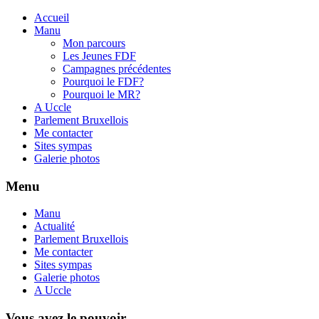
Accueil
Manu
Mon parcours
Les Jeunes FDF
Campagnes précédentes
Pourquoi le FDF?
Pourquoi le MR?
A Uccle
Parlement Bruxellois
Me contacter
Sites sympas
Galerie photos
Menu
Manu
Actualité
Parlement Bruxellois
Me contacter
Sites sympas
Galerie photos
A Uccle
Vous avez le pouvoir