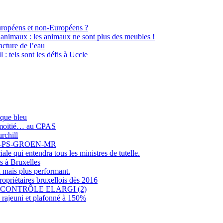
Européens et non-Européens ?
 animaux : les animaux ne sont plus des meubles !
cture de l’eau
l : tels sont les défis à Uccle
sque bleu
r moitié… au CPAS
rchill
COLO-PS-GROEN-MR
e qui entendra tous les ministres de tutelle.
s à Bruxelles
 mais plus performant.
opriétaires bruxellois dès 2016
CONTRÔLE ELARGI (2)
rajeuni et plafonné à 150%